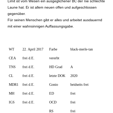
Limit
ist vom Wesen ein ausgeglichener BC der nie schlechte
Laune hat. Er ist allem neuen offen und aufgeschlossen
gegenüber.
Für seinen Menschen gibt er alles und arbeitet ausdauernd
mit einer wahnsinnigen Auffassungsgabe.
WT
22. April 2017
Farbe
black-merle-tan
CEA
frei d.E.
vererbt
TNS
frei d.E.
HD Grad
A
CL
frei d.E.
letzte DOK
2020
MDR1
frei d.E.
Gonio
beidseits frei
MH
frei d.E.
ED
frei
IGS
frei d.E.
OCD
frei
RS
frei