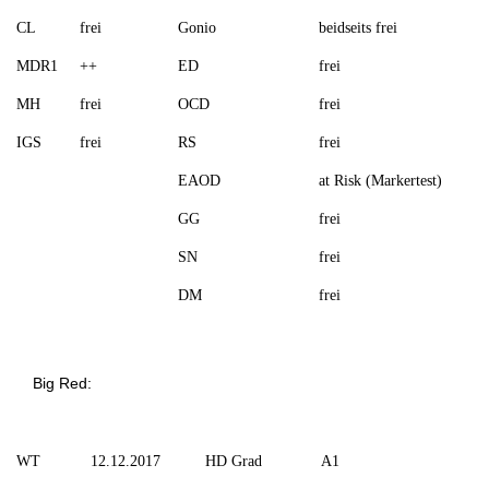
CL
frei
Gonio
beidseits frei
MDR1
++
ED
frei
MH
frei
OCD
frei
IGS
frei
RS
frei
EAOD
at Risk (Markertest)
GG
frei
SN
frei
DM
frei
Big Red:
WT
12.12.2017
HD Grad
A1